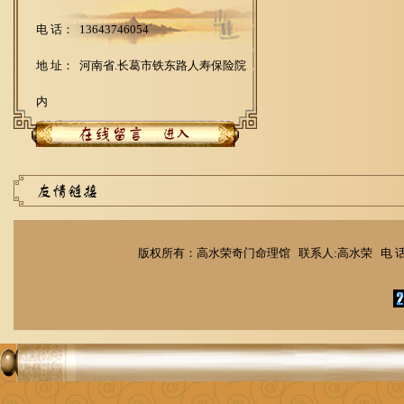
电 话： 13643746054
地 址： 河南省.长葛市铁东路人寿保险院
内
版权所有：高水荣奇门命理馆 联系人:高水荣 电 话：1