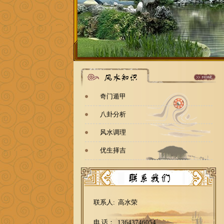
奇门遁甲
八卦分析
风水调理
优生择吉
联系人: 高水荣
电 话： 13643746054