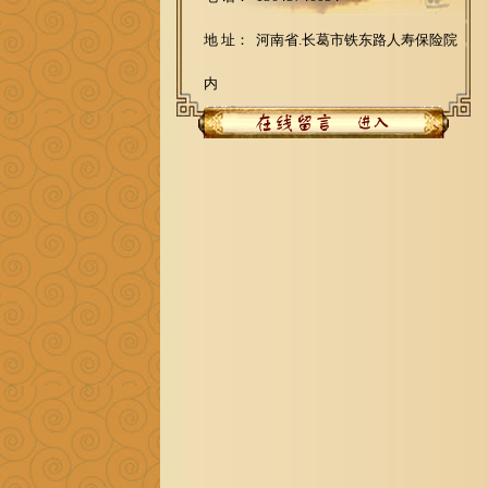
地 址： 河南省.长葛市铁东路人寿保险院
内