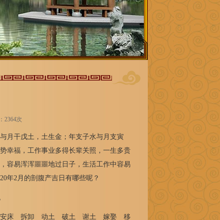
览：2364次
庚金与月干戊土，土生金；年支子水与月支寅
势幸福，工作事业多得长辈关照，一生多贵
，容易浑浑噩噩地过日子，生活工作中容易
20年2月的剖腹产吉日有哪些呢？
北
安床 拆卸 动土 破土 谢土 嫁娶 移