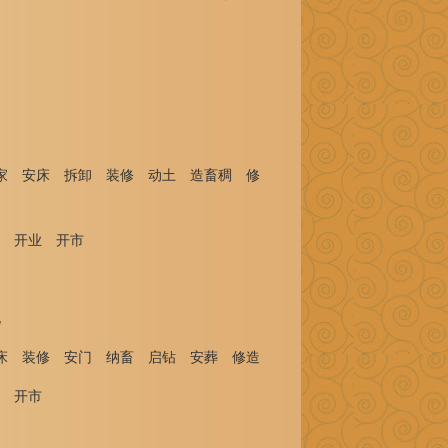
搬家 安床 拆卸 装修 动土 造畜稠 修
 开业 开市
北
安床 装修 安门 纳畜 启钻 安葬 修造
 开市