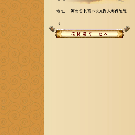
地 址： 河南省.长葛市铁东路人寿保险院
内