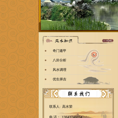
奇门遁甲
八卦分析
风水调理
优生择吉
联系人: 高水荣
电 话： 13643746054