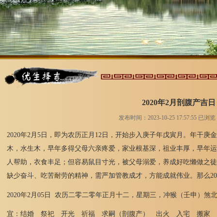
2020年2月剖腹产吉日
发布时间：2023-10-25 17:57:55 已浏
2020年2月5日，即为农历正月12日，开始步入庚子年戊寅月。年干
木，水生木，早年多得父母六亲疼爱，家业根基深，祖业丰厚，早年运
人帮助，衣食丰足；但容易鼠目寸光，被父母溺爱，养成好吃懒做之徒
缺少奋斗、吃苦耐劳的精神，需严加管教成才，方能成就伟业。那么20
2020年2月05日 农历二零二零年正月十二，星期三，冲猴（壬申）煞
宜：结婚 祭祀 开光 祈福 求嗣（剖腹产） 出火 入宅 搬家 