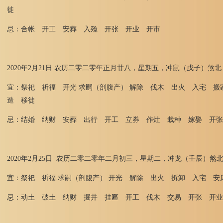
徙
忌：合帐 开工 安葬 入殓 开张 开业 开市
2020年2月21日 农历二零二零年正月廿八，星期五，冲鼠（戊子）煞北
宜：祭祀 祈福 开光 求嗣（剖腹产） 解除 伐木 出火 入宅 
造 移徙
忌：结婚 纳财 安葬 出行 开工 立券 作灶 栽种 嫁娶 开张
2020年2月25日 农历二零二零年二月初三，星期二，冲龙（壬辰）煞
宜：祭祀 祈福 求嗣（剖腹产） 开光 解除 出火 拆卸 入宅 
忌：动土 破土 纳财 掘井 挂匾 开工 伐木 交易 开张 开业