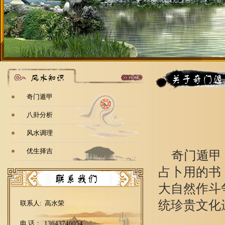
奇门遁甲
八卦分析
风水调理
优生择吉
奇门遁甲
占卜用的书
大自然作斗
统珍贵文化
联系人: 高水荣
电 话： 13643746054