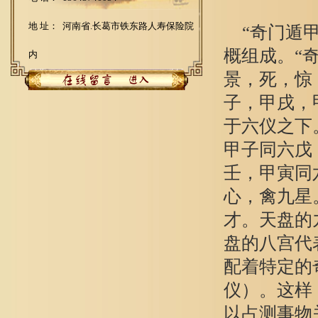
地 址： 河南省.长葛市铁东路人寿保险院
“奇门遁甲
概组成。“
内
景，死，惊
子，甲戌，
于六仪之下
甲子同六戊
壬，甲寅同
心，禽九星
才。天盘的
盘的八宫代
配着特定的
仪）。这样
以占测事物