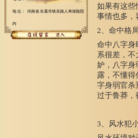
如果有这些
地 址： 河南省.长葛市铁东路人寿保险院
事情也多，
内
2、命中格
命中八字身
系很差，不
妒，八字身
露，不懂得
字身弱官杀
过于鲁莽，
3、风水犯
风水环境对