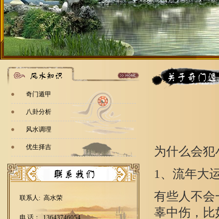
奇门遁甲
八卦分析
风水调理
优生择吉
为什么会犯
1、流年大
有些人不会
联系人: 高水荣
辜中伤，比
电 话： 13643746054